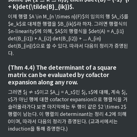
+ k}det(\tilde{B}_{ik})$.
이제 행렬 $A \in M_{n \times n}(F)$의 임의의 행 $A_i$를 
$e_k$로 대체한 행렬을 $B_{ik}$라 하자. 그러면 행렬식의 
$n-linearity$에 의해, $A$의 행렬식을 $det(A) = A_{i1} 
det(B_{i1}) + A_{i2} det(B_{i2}) + ... A_{in} 
det(B_{in})$으로 쓸 수 있다. 따라서 다음의 정리가 증명된
다.
(Thm 4.4) The determinant of a square 
matrix can be evaluated by cofactor 
expansion along any row.
그러면 $j ≠ s$이고 $A_j = A_s$인 $j, s$에 대해, 계속 $j, 
s$가 아닌 행에 대한 cofactor expansion으로 행렬식을 거
슬러올라가다 보면 마지막에는 두 행이 같은 $2 \times 2$ 
행렬이 남는다. 이 행렬의 determinant는 정리 4.2에 의해 
0이며, 따라서 다음의 정리가 증명된다. (교과서에서는 
induction을 통해 증명한다.)