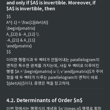
and only if $A$ is invertible. Moreover, if 
$A$ is invertible, then
$$

A^{-1} = \frac{1}{det(A)}

\begin{pmatrix}

A_{22} & -A_{12} \\

-A_{21} & A_{11}

\end{pmatrix}

$$
이러한 행렬식과 두 벡터가 만들어내는 parallelogram의 
면적은 특수한 관계를 가지는데, 사실 두 벡터로 이루어진 
행렬 $A = \begin{pmatrix} u \\ v \end{pmatrix}$가 주어
졌을 때 두 벡터가 이루는 parellelogram의 면적이 바로 
$|det(A)|$이다. 증명은 책을 참고하자.
4.2. Determinants of Order $n$
이번 절에서는 행렬식의 개념을 $n \times n$ 행렬로 확장