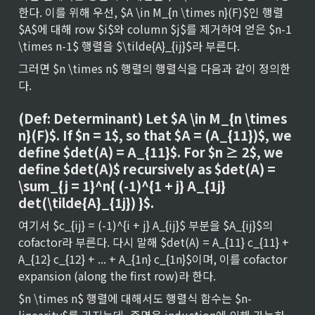
한다. 이를 위해 우선, $A \in M_{n \times n}(F)$인 행렬 
$A$에 대해 row $i$와 column $j$를 제거하여 얻은 $n-1 
\times n-1$ 행렬을 $\tilde{A}_{ij}$라 부른다.
그러면 $n \times n$ 행렬의 행렬식을 다음과 같이 정의한
다.
(Def: Determinant) Let $A \in M_{n \times 
n}(F)$. If $n = 1$, so that $A = (A_{11})$, we 
define $det(A) = A_{11}$. For $n ≥ 2$, we 
define $det(A)$ recursively as $det(A) = 
\sum_{j = 1}^n{ (-1)^{1 + j} A_{1j} 
det(\tilde{A}_{1j}) }$.
여기서 $c_{ij} = (-1)^{i + j} A_{ij}$ 부분을 $A_{ij}$의 
cofactor라 부른다. 다시 말해 $det(A) = A_{11} c_{11} + 
A_{12} c_{12} + ... + A_{1n} c_{1n}$이며, 이를 cofactor 
expansion (along the first row)라 한다.
$n \times n$ 행렬에 대해서도 행렬식 함수는 $n-
linearity$를 가지는데, 증명은 induction에 의해 가능하