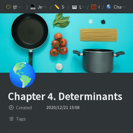
반갑습니다. 김찬규입니다.
/
Jesse Kim’s 개발 블로그
/
Study: ML/DL
/
Linear Algebra
/
Chapters
/
Chapter 4. Determinants
🌎
Chapter 4. Determinants
2020/12/21 15:08
Created
Tags