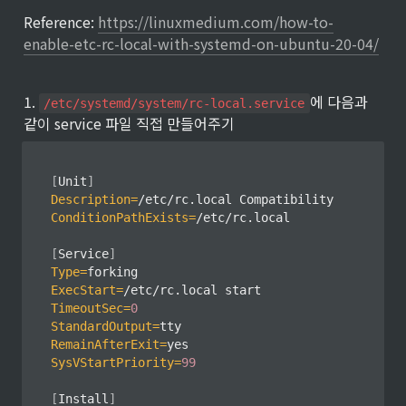
Reference: 
https://linuxmedium.com/how-to-
enable-etc-rc-local-with-systemd-on-ubuntu-20-04/
1. 
에 다음과 
/etc/systemd/system/rc-local.service
같이 service 파일 직접 만들어주기
[
Unit
]
Description
=
ConditionPathExists
=
/etc/rc.local

[
Service
]
Type
=
ExecStart
=
TimeoutSec
=
0
StandardOutput
=
RemainAfterExit
=
SysVStartPriority
=
99
[
Install
]