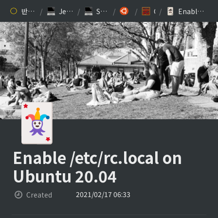
반갑습니다. 김찬규입니다.
/
Jesse Kim’s 개발 블로그
/
Study: Programming
/
Ubuntu
/
Contents
/
Enable /etc/rc.local on Ubuntu 20.04
🃏
Enable /etc/rc.local on 
Ubuntu 20.04
2021/02/17 06:33
Created