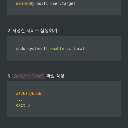
WantedBy
=
multi-user.target
2. 작성한 서비스 실행하기
sudo
 systemctl 
enable
 rc-local
3. 
 파일 작성
/etc/rc.local
#!/bin/bash
..
exit
0