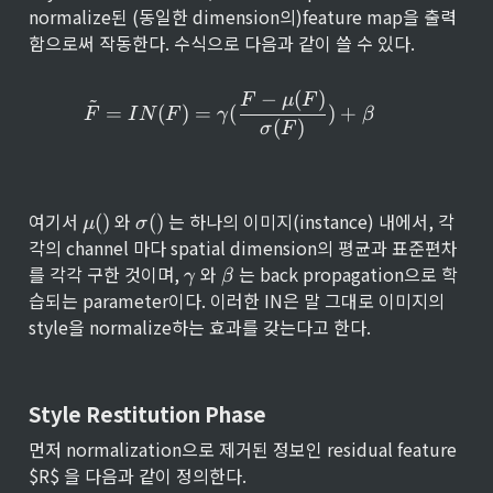
normalize된 (동일한 dimension의)feature map을 출력
함으로써 작동한다. 수식으로 다음과 같이 쓸 수 있다.
−
(
)
\tilde{F} = IN(F) = \gamma
~
F
μ
F
=
(
)
=
(
)
+
F
I
N
F
γ
β
(
)
σ
F
\
\
여기서 
 와 
 는 하나의 이미지(instance) 내에서, 각
(
)
(
)
μ
σ
m
si
각의 channel 마다 spatial dimension의 평균과 표준편차
u
g
\
\
를 각각 구한 것이며, 
 와 
 는 back propagation으로 학
γ
β
{
m
g
b
습되는 parameter이다. 이러한 IN은 말 그대로 이미지의 
()
a
a
e
}
{
style을 normalize하는 효과를 갖는다고 한다.
m
t
()
m
a
}
a
Style Restitution Phase
먼저 normalization으로 제거된 정보인 residual feature 
$R$ 을 다음과 같이 정의한다.