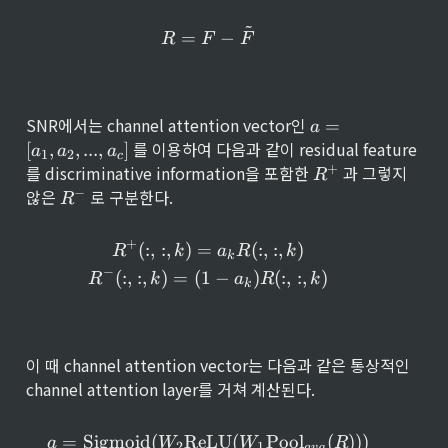
~
R = F - \tilde{F}
=
−
R
F
F
a
SNR에서는 channel attention vector인 
=
a
=
 를 이용하여 다음과 같이 residual feature
[
,
,
...
,
]
a
a
a
1
2
c
[a
R
+
를 discriminative information을 포함한 
 과 그렇지 
R
_
^
R
−
않은 
 로 구분한다.
1, 
R
+
^
a
-
_
+
R^+{(:, :, k)} = a_k R(:, :, k)
(
:
,
:
,
)
=
(
:
,
:
,
)
R
k
a
R
k
2, 
k
...
−
(
:
,
:
,
)
=
(
1
−
)
(
:
,
:
,
)
R
k
a
R
k
k
, 
a
_
c]
이 때 channel attention vector는 다음과 같은 통상적인 
channel attention layer를 거쳐 계산된다.
a = \text{Sigmoid}{( W_2 
=
Sigmoid
(
ReLU
(
Pool
(
)
)
)
a
W
W
R
2
1
a
vg