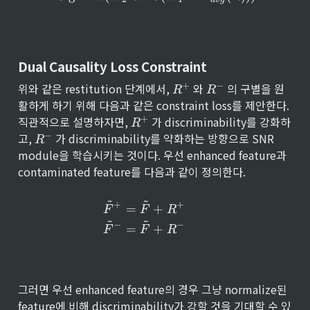
Dual Causality Loss Constraint
R
R
+
−
위와 같은 restitution 단계에서, 
 와 
 의 구별을 원
R
R
^
^
활하게 하기 위해 다음과 같은 constraint loss를 제안한다. 
+
-
R
+
직관적으로 설명하자면, 
 가 discriminability를 강화하
R
^
R
−
고, 
 가 discriminability를 약화하는 방향으로 SNR 
R
+
^
module을 학습시키는 것이다. 우선 enhanced feature과 
-
contaminated feature를 다음과 같이 정의한다.
~
~
+
\tilde{F}^+ = \tilde{F} + 
+
=
+
F
F
R
~
~
−
−
=
+
F
F
R
그러면 우선 enhanced feature의 경우 그냥 normalize된 
feature에 비해 discriminability가 강할 것을 기대할 수 있