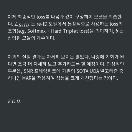
{
a
v
이제 최종적인 loss를 다음과 같이 구성하여 모델을 학습한
g
}
L
다. 
 는 re-ID 모델에서 통상적으로 사용하는 loss의 
L
R
e
I
D
(
_
b
조합(e.g. Softmax + Hard Triplet loss)을 의미하며, 
 는 
b
\
{
삽입된 모듈의 개수이다.
ti
R
l
eI
d
D
e
이외의 실험 결과는 자세히 보지는 않았다. 나중에 기회가 된
}
{
다면 조금 더 자세히 보고 추가하도록 할 예정이다. 인상적인 
F
부분은, SNR 프레임워크에 기존의 SOTA UDA 알고리즘 중 
}
하나인 MAR을 적용하여 성능을 크게 개선했다는 점이다.
)
E.O.D.