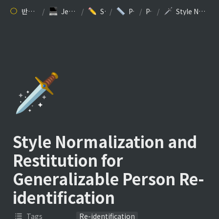
반갑습니다. 김찬규입니다.
/
Jesse Kim’s 개발 블로그
/
Study: ML/DL
/
Paper Review
/
Papers
/
Style Normalization and Restitution for Generalizable Person Re-identification
🗡️
Style Normalization and 
Restitution for 
Generalizable Person Re-
identification
Tags
Re-identification