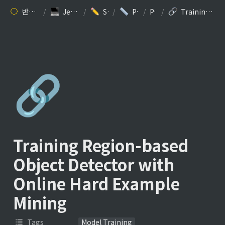
반갑습니다. 김찬규입니다.
/
Jesse Kim’s 개발 블로그
/
Study: ML/DL
/
Paper Review
/
Papers
/
Training Region-based Object Detector with Online Hard Example Mining
🔗
Training Region-based 
Object Detector with 
Online Hard Example 
Mining
Tags
Model Training