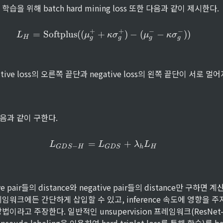
m
x
습을 위해 batch hard mining loss 또한 다음과 같이 제시한다.
) 
-
= 
+
+
−
−
L_H = \text{Softplus}((\m
\l
=
Softplus
((
+
)
−
(
−
))
L
μ
κ
σ
μ
κ
σ
H
g
g
g
g
n
{
(
1 
sitive loss의 오른쪽 끝단과 negative loss의 왼쪽 끝단이 서로
+ 
\
e
x
다음과 같이 구한다.
p
{
(
L_{GDS-H} = L_{GDS} + 
=
+
L
L
λ
L
x
−
G
D
S
H
G
D
S
h
H
)
}
)
}
ve pair들의 distance와 negative pair들의 distance만 구하면 
임워크에든 간단하게 삽입할 수 있고, inference 속도에 영향을 주
이라고 주장한다. 일반적인 unsupervision 프레임워크(ResNet-50