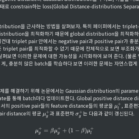
onstrain하는 loss(Global Distance-distributions Sepa
istribution을 근사하는 방법을 살펴보자. 특히 페이퍼에서는 triplet-ba
의 distribution을 최적화하기 때문에 global distribution을 최
triplet pair 안에서는 negative pair과 positive pair가 충분
 triplet pair를 최적화할 수 없기 때문에 전체적으로 보면 부조화
 살펴보면 이러한 문제에 대한 가능성을 시각화하여 보여 준다. (물론
 게, 충분히 많은 batch를 학습하다 보면 이러한 문제는 자연스럽게
 해결하기 위해 논문에서는 Gaussian distribution의 paramet
e를 통해 batch마다 업데이트한다. Global positive distance dis
\
+
의 positive pair들의 feature distance들의 평균을 
, 표준편
μ
l
m
\
\
+
+
pair distance의 평균 
과 표준편차 
는 다음과 같이 갱신된다.
μ
σ
u
g
g
m
si
^
u
g
+
+
+
+
\mu^+_g = \beta \mu^+_g +
^
m
=
+
(
1
−
)
μ
β
μ
β
μ
_l
g
g
l
+
a