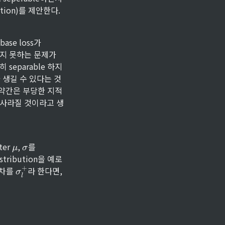
ration)를 제안한다.
se loss가 
적화하지 못하는 문제가 
히 separable 하지
가 생길 수 있다는 것
 약간은 부당한 지적
 사라질 것이라고 생
\
\
er 
, 
를 
μ
σ
m
si
tribution을 예로 
u
g
\
+
차를 
라 한다면, 
σ
m
l
si
a
g
m
a
 (1 - \beta) \mu^+_l \\{}\\ \sigma^{+2}_g = \bet
^