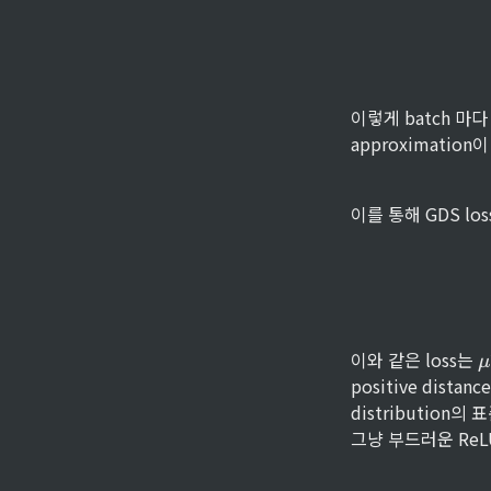
이렇게 batch 마다
approximatio
이를 통해 GDS loss
\
이와 같은 loss는 
μ
positive dist
u
distribution
^
그냥 부드러운 ReL
+
- 
\