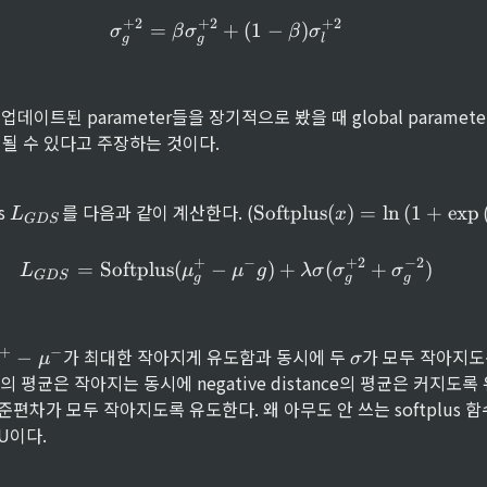
_
^
+
2
+
2
+
2
=
+
(
1
−
)
g
+
σ
β
σ
β
σ
g
g
l
_
g
 업데이트된 parameter들을 장기적으로 봤을 때 global paramete
n이 될 수 있다고 주장하는 것이다.
L
\
 
를 다음과 같이 계산한다. (
Softplus
(
)
=
ln
(
1
+
exp
L
x
G
D
S
_
te
{
x
+
−
+
2
−
2
L_{GDS} = \text{Softplus}
=
Softplus
(
−
)
+
(
+
)
G
t
L
μ
μ
g
λ
σ
σ
σ
G
D
S
g
g
g
D
{
S
S
}
o
\
ft
+
−
가 최대한 작아지게 유도함과 동시에 두 
가 모두 작아지도록
−
μ
σ
m
si
p
ance의 평균은 작아지는 동시에 negative distance의 평균은 커지도록
g
l
의 표준편차가 모두 작아지도록 유도한다. 왜 아무도 안 쓰는 softplus 
m
u
U이다.
 
a
s
}
(