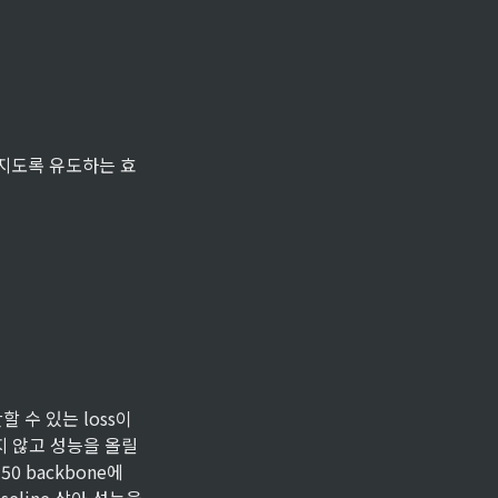
u^+_g + \kappa \sigma^+_g) - (\mu^-_g - \kappa \s
 멀어지도록 유도하는 효
\lambda_h L_H
계산할 수 있는 loss이
지 않고 성능을 올릴 
 backbone에 