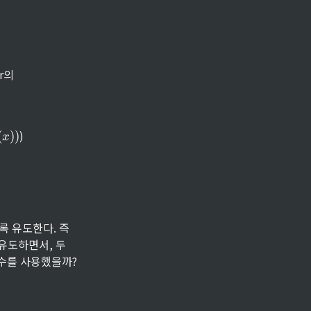
+
_l
r의 
)
(
)
)
x
 (\mu^+_g - \mu^-g) + \lambda{\sigma} (\sigma^{
 유도한다. 즉 
 유도하면서, 두 
함수를 사용했을까? 