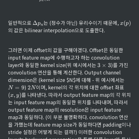
p
n
_
n
}
\
x
일반적으로 
는 (정수가 아닌) 유리수이기 때문에, 
Δ
(
)
p
x
p
n
D
(
의 값은 bilinear interpolation으로 도출한다.
el
p
t
)
a
그러면 이제 offset의 값을 구해야겠다. Offset은 동일한 
{
input feature map에 수행하고자 하는 convolution 
p
_
3 
layer와 동일한 kernel size(위 예시에서는 
)를 가진 
3
×
3
n
\t
convolution 연산을 통해 계산한다. Output channel 
}
im
N 
dimension은 (kernel size $N$에 대해 - 위 예시에서는 
es 
= 
2
(
) 
이며, kernel의 각 위치에 대한 offset 좌표 
=
9
2
3
N
N
9
N
x
를 나타낸다. 따라서 output feature map의 각 위치
(
,
)
x
y
, 
는 input feature map의 동일한 위치를 나타내며, 따라서 
y
output feature map의 resolution은 input feature 
)
map과 동일하다. (이 부분 불명확하다. convolution 연산
을 가했는데 feature map size가 동일하다면 padding이나 
stride 설정은 어떻게 되는 걸까?) 이러한 convolution 