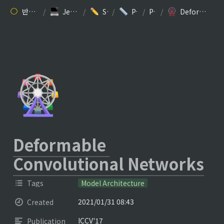
반갑습니다. 김찬규입니다.
/
Jesse Kim’s 개발 블로그
/
Study: ML/DL
/
Paper Review
/
Papers
/
Deformable Convolutional Networks
🎡
Deformable 
Convolutional Networks
Tags
Model Architecture
2021/01/31 08:43
Created
ICCV'17
Publication