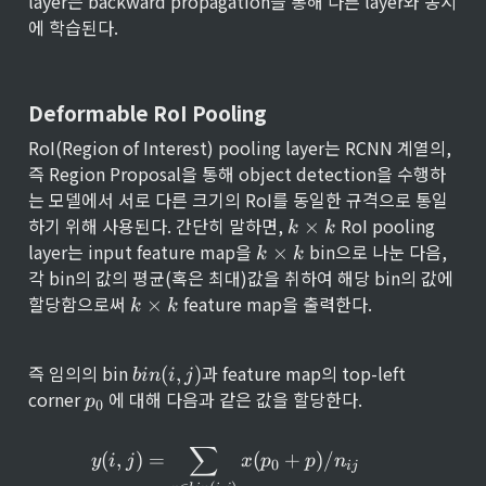
layer는 backward propagation을 통해 다른 layer와 동시
에 학습된다.
Deformable RoI Pooling
RoI(Region of Interest) pooling layer는 RCNN 계열의, 
즉 Region Proposal을 통해 object detection을 수행하
는 모델에서 서로 다른 크기의 RoI를 동일한 규격으로 통일
k 
하기 위해 사용된다. 간단히 말하면, 
 RoI pooling 
×
k
k
\t
k 
layer는 input feature map을 
 bin으로 나눈 다음, 
×
k
k
im
\t
각 bin의 값의 평균(혹은 최대)값을 취하여 해당 bin의 값에 
es 
im
k 
할당함으로써 
 feature map을 출력한다.
×
k
k
k
es 
\t
k
im
es 
b
즉 임의의 bin 
과 feature map의 top-left 
(
,
)
bin
i
j
k
i
p
corner 
 에 대해 다음과 같은 값을 할당한다.
p
0
n
_
(
0
∑
i, 
y(i, j) = \sum_{p \in bin(i, 
(
,
)
=
(
+
)
/
y
i
j
x
p
p
n
0
ij
j