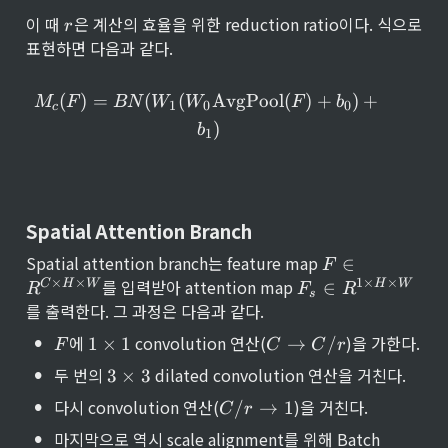
es 
C
1 
r
이 때 
은 계산의 효율을 위한 reduction ratio이다. 식으로 
W
r
/r 
\
}
표현하면 다음과 같다.
\r
ti
ig
m
ht
es 
M_c(F) = BN(W_1(W_0 \tex
(
)
=
(
(
AvgPool
(
)
+
)
+
M
F
BN
W
W
F
b
ar
1
1
0
0
c
ro
}
)
b
1
w 
C
Spatial Attention Branch
F 
Spatial attention branch는 feature map 
∈
F
\i
F
×
×
1
×
×
를 입력받아 attention map 
C
H
W
H
W
∈
R
F
R
s
n 
_s 
를 출력한다. 그 과정은 다음과 같다.
R
\i
^{
•
F
1 
C 
n 
에 
 convolution 연산(
)을 가한다.
1
×
1
→
/
F
C
C
r
C 
\t
\
R
•
3 
두 번의 
 dilated convolution 연산을 거친다.
\t
3
×
3
im
ri
^{
\t
i
es 
g
1 
•
C
다시 convolution 연산(
)을 거친다.
/
→
1
im
C
r
m
1
h
\t
/r 
es 
es 
t
•
i
마지막으로 역시 scale alignment를 위해 Batch 
\r