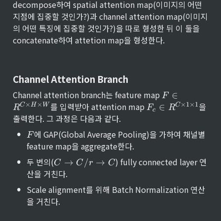
decompose하여 spatial attention map(이미지의 어떤 
지점에 집중할 것인가?)과 channel attention map(이미지
의 어떤 특징에 집중할 것인가?)을 따로 형성한 뒤 이 둘을 
concatenate하여 attetion map을 형성한다.
Channel Attention Branch
F 
Channel attention branch는 feature map 
∈
F
\i
F
×
×
×
1
×
1
를 입력받아 attention map 
을 
C
H
W
C
∈
R
F
R
c
n 
_
출력한다. 그 과정은 다음과 같다.
R
c 
^{
•
F
\i
에 GAP(Global Average Pooling)을 가하여 채널별 
F
C 
n 
feature map을 aggregate한다.
\t
R
i
•
C 
두 번의(
) fully connected layer 연
^
→
/
→
C
C
r
C
m
\r
{
산을 거친다.
es 
ig
C 
H 
•
ht
Scale alignment를 위해 Batch Normalization 연산
\
\t
ar
ti
을 거친다.
i
ro
m
m
w 
es 