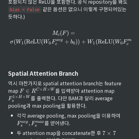
포함되지 않은 ReLU를 포함한다. 공식 repository를 봐도 
x
 같은 옵션은 없으니 이렇게 구현되어있는 
}
bias = False
듯하다.)
M_c(F) = \sigma{( W_1(\t
(
)
=
M
F
c
a
vg
ma
x
(
(
ReLU
(
+
))
+
(
ReLU
(
σ
W
W
F
b
W
W
F
1
0
0
1
0
c
c
Spatial Attention Branch
역시 마찬가지로 spatial attention branch는 feature 
F 
F
×
×
map 
를 입력받아 attention map 
C
H
W
∈
F
R
\i
_s
1
×
×
를 출력한다. 다만 BAM과 달리 average 
H
W
F
n 
^{
s
pooling과 max pooling을 활용한다.
R
1 
^{
\t
•
F
각각 average pooling, max pooling을 이용하여 
C 
i
_
를 얻어낸다.
a
vg
ma
x
,
F
F
\t
m
s
s
s
i
es 
•
7 
^
두 attention map을 concatenate한 후 
7
×
7
m
H 
\t
{