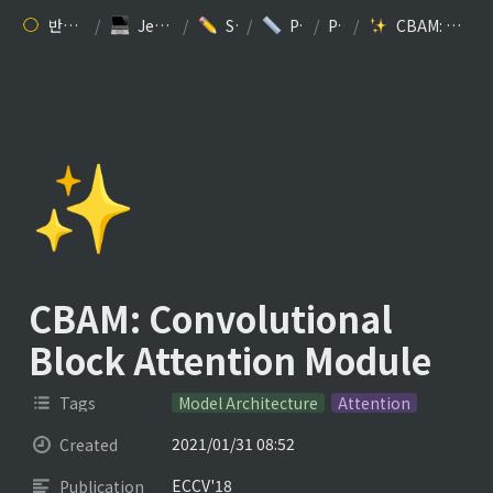
반갑습니다. 김찬규입니다.
/
Jesse Kim’s 개발 블로그
/
Study: ML/DL
/
Paper Review
/
Papers
/
CBAM: Convolutional Block Attention Module
✨
CBAM: Convolutional 
Block Attention Module
Tags
Model Architecture
Attention
2021/01/31 08:52
Created
ECCV'18
Publication