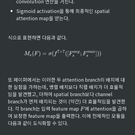
convolution 연산을 거친다.
es 
\t
im
a
H 
i
•
es 
Sigmoid activation을 통해 최종적인 spatial 
v
\t
m
7
g
attention map을 얻는다.
i
es 
}, 
m
W
F
es 
}
_
식으로 표현하면 다음과 같다.
W
s
}
^
{
7
×
7
M_s(F) = \sigma{( f^{7 \tim
a
vg
ma
x
(
)
=
(
([
;
])
)
M
F
σ
f
F
F
s
m
s
s
a
x
}
또 페이퍼에서는 이러한 두 attention branch의 배치에 대
한 실험을 가하는데, 병렬 배치보다 직렬 배치가 더 효율적
임을 발견했고, 더하여 spatial branch보다 channel 
branch가 먼저 배치되는 것이 (약간) 더 효율적임을 발견한
F
다. 각 branch는 입력 feature map 
에 attention을 곱하
F
여 보정한 feature map을 출력한다. 이에 전체적인 모듈을 
다음과 같이 도식화할 수 있다.