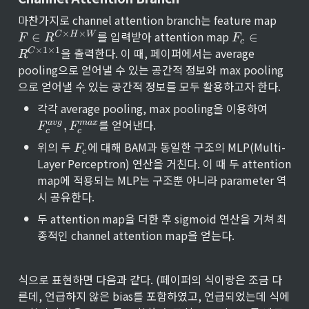
F 
마찬가지로 channel attention branch는 feature map 
\i
F
×
×
를 입력받아 attention map 
C
H
W
∈
∈
F
R
F
c
n 
_
×
1
×
1
을 출력한다. 이 때, 페이퍼에서는 average 
C
R
R
c 
pooling으로 얻어낼 수 있는 공간적 정보와 max pooling
^{
\i
C 
으로 얻어낼 수 있는 공간적 정보를 모두 활용하고자 한다.
n 
\t
R
•
F
각각 average pooling, max pooling을 이용하여 
i
^
_
m
를 얻어낸다.
a
vg
ma
x
,
{
F
F
c
c
c
es 
C 
•
F
^
위의 두 
에 대해 BAM과 동일한 구조의 MLP(Multi-
H 
F
\
c
_
{
\t
Layer Perceptron) 연산을 거친다. 이 때 두 attention 
ti
c
a
i
m
map에 적용되는 MLP는 구조뿐 아니라 parameter 역
v
m
es 
시 공유한다.
g
es 
1 
}, 
W
•
두 attention map을 더한 후 sigmoid 연산을 거쳐 최
\
F
}
ti
종적인 channel attention map을 얻는다.
_
m
c
es 
^
1
{
식으로 표현하면 다음과 같다. (페이퍼의 식이랑은 조금 다
}
m
른데, 언급하지 않은 bias를 포함하였고, 언급되었는데 식에 
a