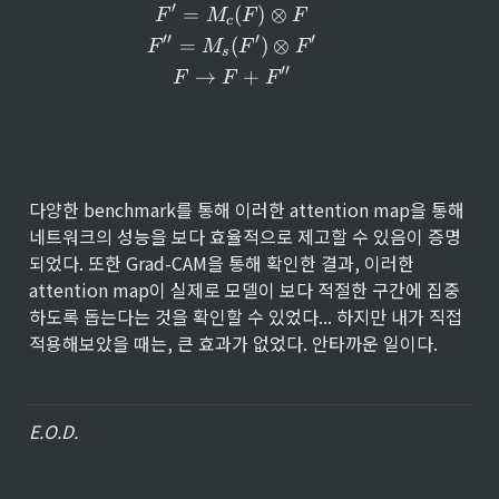
′
F' = M_c(F) \otimes F \\ F''
=
(
)
⊗
F
M
F
F
c
′′
′
′
=
(
)
⊗
F
M
F
F
s
′′
→
+
F
F
F
다양한 benchmark를 통해 이러한 attention map을 통해 
네트워크의 성능을 보다 효율적으로 제고할 수 있음이 증명
되었다. 또한 Grad-CAM을 통해 확인한 결과, 이러한 
attention map이 실제로 모델이 보다 적절한 구간에 집중
하도록 돕는다는 것을 확인할 수 있었다... 하지만 내가 직접 
적용해보았을 때는, 큰 효과가 없었다. 안타까운 일이다.
E.O.D.