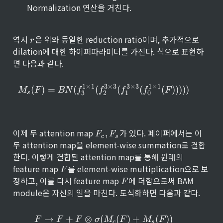
3
H 
a
m
ig
Normalization 연산을 거친다.
\t
rr
es 
ht
i
o
H 
ar
m
w 
\t
ro
r
역시 
은 위와 동일한 reduction ratio이며, 추가적으로 
es 
C
r
i
w 
W
/
dilation에 대한 하이퍼파라미터를 가진다. 식으로 표현하
m
1
}
r
es 
면 다음과 같다.
W
}
1
×
1
3
×
3
3
×
3
1
×
1
M_s(F) = BN(f_3^{1 \times 1
(
)
=
(
(
(
(
(
)))))
M
F
BN
f
f
f
f
F
s
3
2
1
0
F
이제 두 attention map 
가 있다. 페이퍼에서는 이 
,
F
F
c
s
_
두 attention map을 element-wise summation로 결합
c
한다. 이렇게 결합된 attention map를 통해 원래의 
, 
F
feature map 
를 element-wise multiplication으로 보
F
F
_
F
정하고, 이를 다시 feature map 
에 더함으로써 BAM 
F
s
module은 자신의 일을 마친다. 도식화하면 다음과 같다.
F \rightarrow F + F \otime
→
+
⊗
(
(
)
+
(
))
F
F
F
σ
M
F
M
F
c
s